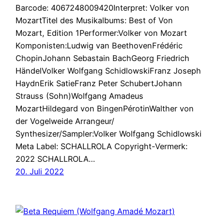
Barcode: 4067248009420Interpret: Volker von
MozartTitel des Musikalbums: Best of Von
Mozart, Edition 1Performer:Volker von Mozart
Komponisten:Ludwig van BeethovenFrédéric
ChopinJohann Sebastain BachGeorg Friedrich
HändelVolker Wolfgang SchidlowskiFranz Joseph
HaydnErik SatieFranz Peter SchubertJohann
Strauss (Sohn)Wolfgang Amadeus
MozartHildegard von BingenPérotinWalther von
der Vogelweide Arrangeur/
Synthesizer/Sampler:Volker Wolfgang Schidlowski
Meta Label: SCHALLROLA Copyright-Vermerk:
2022 SCHALLROLA…
20. Juli 2022