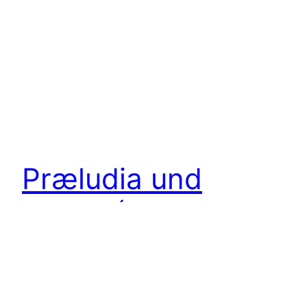
Præludia und
Fugen (Johann
Sebastian Bach)
MP3 Download online verfügbar: Bach Student @