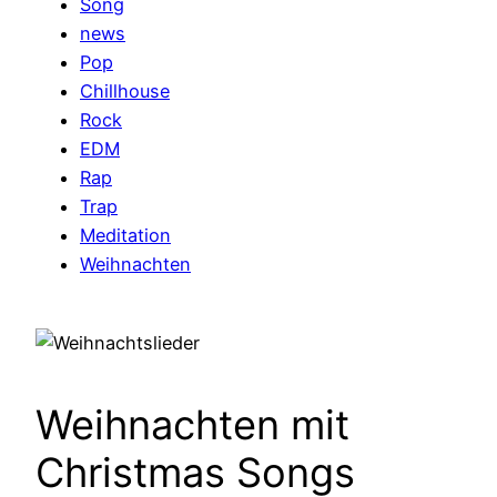
Song
news
Pop
Chillhouse
Rock
EDM
Rap
Trap
Meditation
Weihnachten
Weihnachten mit
Christmas Songs